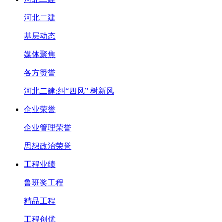
河北二建
基层动态
媒体聚焦
各方赞誉
河北二建:纠“四风” 树新风
企业荣誉
企业管理荣誉
思想政治荣誉
工程业绩
鲁班奖工程
精品工程
工程创优