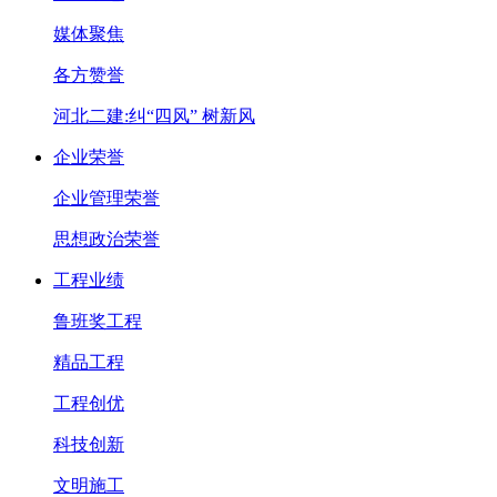
媒体聚焦
各方赞誉
河北二建:纠“四风” 树新风
企业荣誉
企业管理荣誉
思想政治荣誉
工程业绩
鲁班奖工程
精品工程
工程创优
科技创新
文明施工