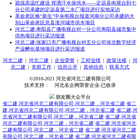
迎战高温忙建设 挥洒汗水保供水——定远县电视台到七
分公司承建的定远县第二水厂项目进行实地采访
革命老区焕“新生”中央电视台报道河南分公司承建的大
别山革命老区息县淮河城市供水项目
河北二建:寿阳县广播电视台对一分公司寿阳县城市集中
供热项目进行采访报道
河北二建:张家口市广播电视台对五分公司张北数字经济
产业孵化基地项目进行采访报道
河北二建
|
河北二建
|
企业荣誉
|
工程业绩
|
政策法规
|
河
北二建
|
党群工作
|
信息公开
|
其他信息
|
联系方式
©2010-2021 河北省河北二建有限公司
技术支持： 河北名企网荣誉企业-已收录
朋友圈大众平台
省二建,河北省河北二建有限公司,河北二建，河北省二建
省二
建,河北省河北二建有限公司,河北二建，河北省二建
省二建,河
北省河北二建有限公司,河北二建，河北省二建
省二建,河北省
河北二建有限公司,河北二建，河北省二建
省二建,河北省河北
二建有限公司,河北二建，河北省二建
省二建,河北省河北二建
有限公司,河北二建，河北省二建
省二建,河北省河北二建有限