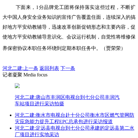
下面来，1分品牌党工团将保持落实这些过程，不断扩
大中国人身安全业务知识的宣传广告覆盖住面，连续深入的搞
好地方平安幼教辅导，迅速改革创新促销形态和主要内容，促
使地方平安幼教辅导意识化、会议运行机制，自觉性将维修保
养保密协议本职任务环绕到定期本职任务中。（贾荣荣）
河北二建:
上一条
返回列表
下一条
记者凝聚 Media focus
河北二建:唐山市丰润区电视台到七分公司丰润汽
车站项目进行采访拍摄
河北二建:衡水市电视台赴十分公司衡水市区燃气管网防
灾应急能力提升工程EPC总承包进行采访报道
河北二建:定远县电视台到七分公司承建的定远县第二水
厂项目进行实地采访