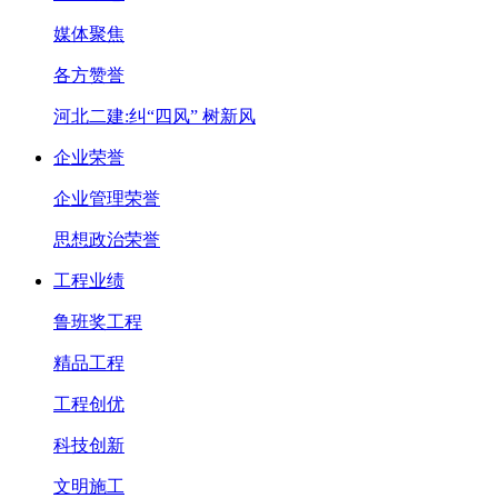
媒体聚焦
各方赞誉
河北二建:纠“四风” 树新风
企业荣誉
企业管理荣誉
思想政治荣誉
工程业绩
鲁班奖工程
精品工程
工程创优
科技创新
文明施工