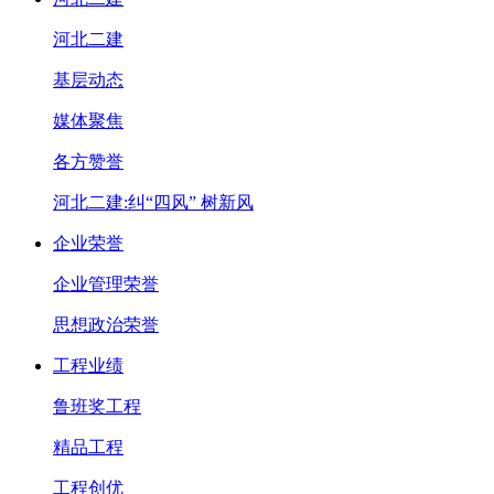
河北二建
基层动态
媒体聚焦
各方赞誉
河北二建:纠“四风” 树新风
企业荣誉
企业管理荣誉
思想政治荣誉
工程业绩
鲁班奖工程
精品工程
工程创优