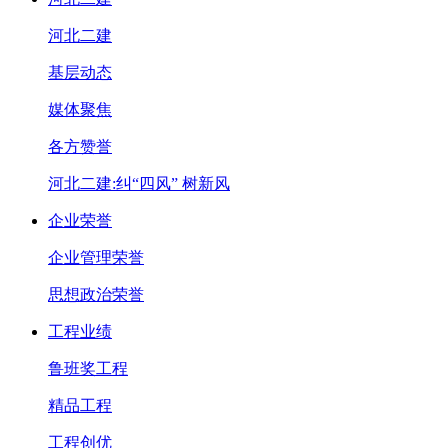
河北二建
基层动态
媒体聚焦
各方赞誉
河北二建:纠“四风” 树新风
企业荣誉
企业管理荣誉
思想政治荣誉
工程业绩
鲁班奖工程
精品工程
工程创优