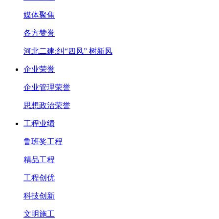
媒体聚焦
各方赞誉
河北二建:纠“四风” 树新风
企业荣誉
企业管理荣誉
思想政治荣誉
工程业绩
鲁班奖工程
精品工程
工程创优
科技创新
文明施工