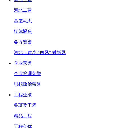
河北二建
基层动态
媒体聚焦
各方赞誉
河北二建:纠“四风” 树新风
企业荣誉
企业管理荣誉
思想政治荣誉
工程业绩
鲁班奖工程
精品工程
工程创优