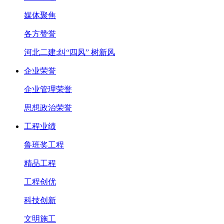
媒体聚焦
各方赞誉
河北二建:纠“四风” 树新风
企业荣誉
企业管理荣誉
思想政治荣誉
工程业绩
鲁班奖工程
精品工程
工程创优
科技创新
文明施工