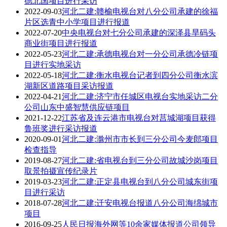
德北国项目进行采访
2022-09-03
河北二建:赣榆电视台对八分公司承建的徐福
片区选青中小学项目进行报道
2022-07-20
中央电视台对七分公司承建的深泽县旱码头
商业街项目进行报道
2022-05-23
河北二建:承德电视台对一分公司承德冷链项
目进行实地采访
2022-05-18
河北二建:衡水电视台记者到四分公司衡水滨
湖新区道路项目采访报道
2022-04-21
河北二建:济宁市任城区电视台实地采访二分
公司山东中盛智慧供应链项目
2021-12-22
江苏省及连云港市电视台对莒城湖项目获得
鲁班奖进行采访报道
2020-09-01
河北二建:滁州市市长到三分公司今麦郎项目
检查指导
2019-08-27
河北二建:省电视台到三分公司故城沙岗项目
取景拍摄宣传纪录片
2019-03-23
河北二建:正定县电视台到八分公司城东街项
目进行采访
2018-07-28
河北二建:迁安电视台报道八分公司海绵城市
项目
2016-09-25
人民日报海外网等10余家媒体报道公司领导