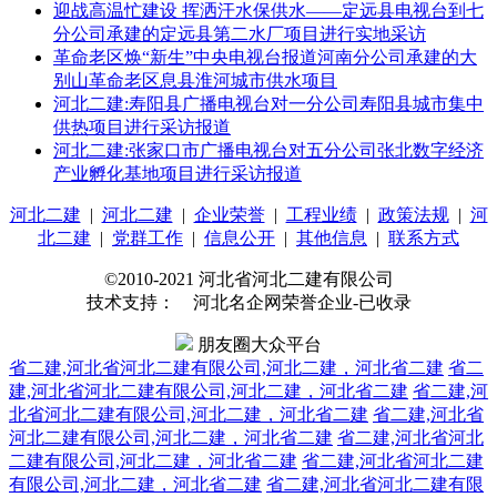
迎战高温忙建设 挥洒汗水保供水——定远县电视台到七
分公司承建的定远县第二水厂项目进行实地采访
革命老区焕“新生”中央电视台报道河南分公司承建的大
别山革命老区息县淮河城市供水项目
河北二建:寿阳县广播电视台对一分公司寿阳县城市集中
供热项目进行采访报道
河北二建:张家口市广播电视台对五分公司张北数字经济
产业孵化基地项目进行采访报道
河北二建
|
河北二建
|
企业荣誉
|
工程业绩
|
政策法规
|
河
北二建
|
党群工作
|
信息公开
|
其他信息
|
联系方式
©2010-2021 河北省河北二建有限公司
技术支持： 河北名企网荣誉企业-已收录
朋友圈大众平台
省二建,河北省河北二建有限公司,河北二建，河北省二建
省二
建,河北省河北二建有限公司,河北二建，河北省二建
省二建,河
北省河北二建有限公司,河北二建，河北省二建
省二建,河北省
河北二建有限公司,河北二建，河北省二建
省二建,河北省河北
二建有限公司,河北二建，河北省二建
省二建,河北省河北二建
有限公司,河北二建，河北省二建
省二建,河北省河北二建有限