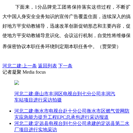
下面来，1分品牌党工团将保持落实这些过程，不断扩
大中国人身安全业务知识的宣传广告覆盖住面，连续深入的搞
好地方平安幼教辅导，迅速改革创新促销形态和主要内容，促
使地方平安幼教辅导意识化、会议运行机制，自觉性将维修保
养保密协议本职任务环绕到定期本职任务中。（贾荣荣）
河北二建:
上一条
返回列表
下一条
记者凝聚 Media focus
河北二建:唐山市丰润区电视台到七分公司丰润汽
车站项目进行采访拍摄
河北二建:衡水市电视台赴十分公司衡水市区燃气管网防
灾应急能力提升工程EPC总承包进行采访报道
河北二建:定远县电视台到七分公司承建的定远县第二水
厂项目进行实地采访