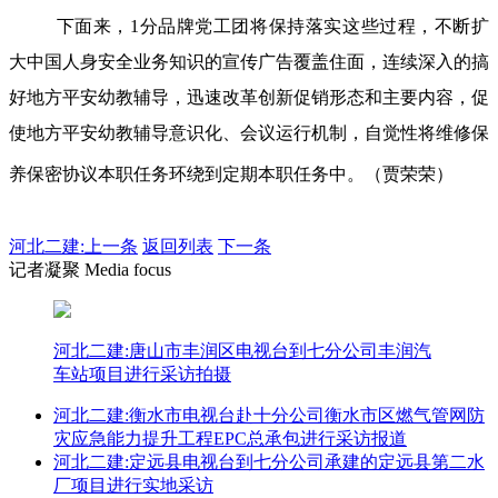
下面来，1分品牌党工团将保持落实这些过程，不断扩
大中国人身安全业务知识的宣传广告覆盖住面，连续深入的搞
好地方平安幼教辅导，迅速改革创新促销形态和主要内容，促
使地方平安幼教辅导意识化、会议运行机制，自觉性将维修保
养保密协议本职任务环绕到定期本职任务中。（贾荣荣）
河北二建:
上一条
返回列表
下一条
记者凝聚 Media focus
河北二建:唐山市丰润区电视台到七分公司丰润汽
车站项目进行采访拍摄
河北二建:衡水市电视台赴十分公司衡水市区燃气管网防
灾应急能力提升工程EPC总承包进行采访报道
河北二建:定远县电视台到七分公司承建的定远县第二水
厂项目进行实地采访