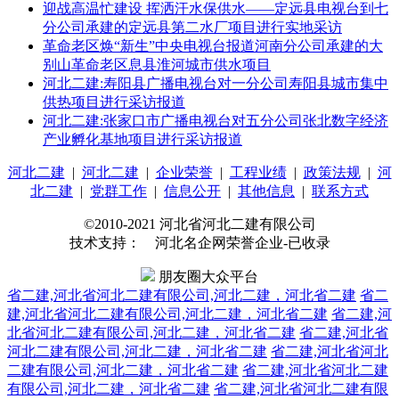
迎战高温忙建设 挥洒汗水保供水——定远县电视台到七
分公司承建的定远县第二水厂项目进行实地采访
革命老区焕“新生”中央电视台报道河南分公司承建的大
别山革命老区息县淮河城市供水项目
河北二建:寿阳县广播电视台对一分公司寿阳县城市集中
供热项目进行采访报道
河北二建:张家口市广播电视台对五分公司张北数字经济
产业孵化基地项目进行采访报道
河北二建
|
河北二建
|
企业荣誉
|
工程业绩
|
政策法规
|
河
北二建
|
党群工作
|
信息公开
|
其他信息
|
联系方式
©2010-2021 河北省河北二建有限公司
技术支持： 河北名企网荣誉企业-已收录
朋友圈大众平台
省二建,河北省河北二建有限公司,河北二建，河北省二建
省二
建,河北省河北二建有限公司,河北二建，河北省二建
省二建,河
北省河北二建有限公司,河北二建，河北省二建
省二建,河北省
河北二建有限公司,河北二建，河北省二建
省二建,河北省河北
二建有限公司,河北二建，河北省二建
省二建,河北省河北二建
有限公司,河北二建，河北省二建
省二建,河北省河北二建有限