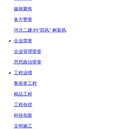
媒体聚焦
各方赞誉
河北二建:纠“四风” 树新风
企业荣誉
企业管理荣誉
思想政治荣誉
工程业绩
鲁班奖工程
精品工程
工程创优
科技创新
文明施工