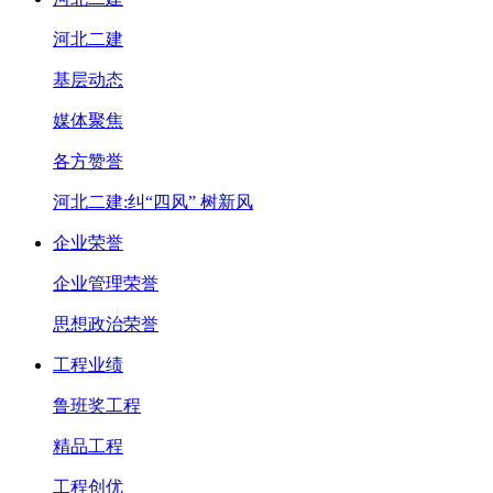
河北二建
基层动态
媒体聚焦
各方赞誉
河北二建:纠“四风” 树新风
企业荣誉
企业管理荣誉
思想政治荣誉
工程业绩
鲁班奖工程
精品工程
工程创优