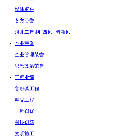
媒体聚焦
各方赞誉
河北二建:纠“四风” 树新风
企业荣誉
企业管理荣誉
思想政治荣誉
工程业绩
鲁班奖工程
精品工程
工程创优
科技创新
文明施工