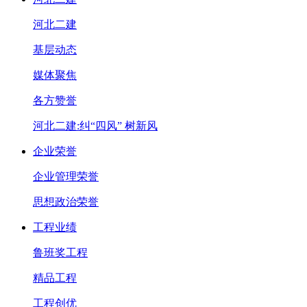
河北二建
基层动态
媒体聚焦
各方赞誉
河北二建:纠“四风” 树新风
企业荣誉
企业管理荣誉
思想政治荣誉
工程业绩
鲁班奖工程
精品工程
工程创优